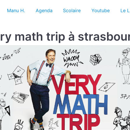
Manu H.
Agenda
Scolaire
Youtube
Le L
ry math trip à strasbou