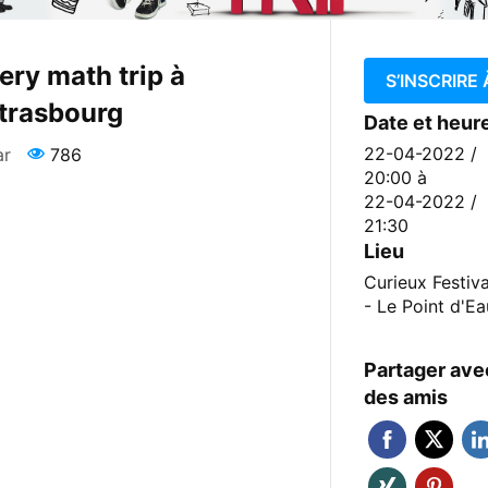
ery math trip à
S’INSCRIRE
trasbourg
Date et heur
22-04-2022 /
ar
786
20:00
à
22-04-2022 /
21:30
Lieu
Curieux Festiva
- Le Point d'Ea
Partager ave
des amis